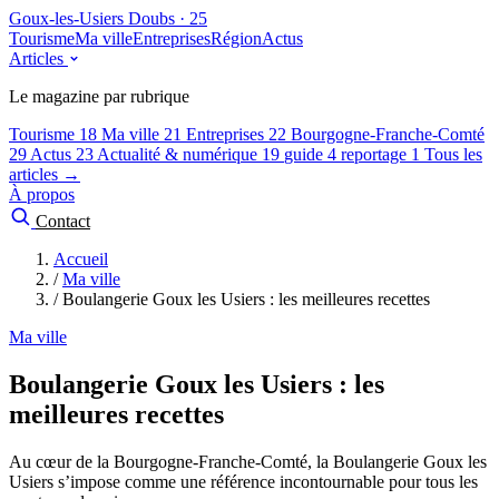
Goux-les-Usiers
Doubs · 25
Tourisme
Ma ville
Entreprises
Région
Actus
Articles
Le magazine par rubrique
Tourisme
18
Ma ville
21
Entreprises
22
Bourgogne-Franche-Comté
29
Actus
23
Actualité & numérique
19
guide
4
reportage
1
Tous les
articles →
À propos
Contact
Accueil
/
Ma ville
/
Boulangerie Goux les Usiers : les meilleures recettes
Ma ville
Boulangerie Goux les Usiers : les
meilleures recettes
Au cœur de la Bourgogne-Franche-Comté, la Boulangerie Goux les
Usiers s’impose comme une référence incontournable pour tous les