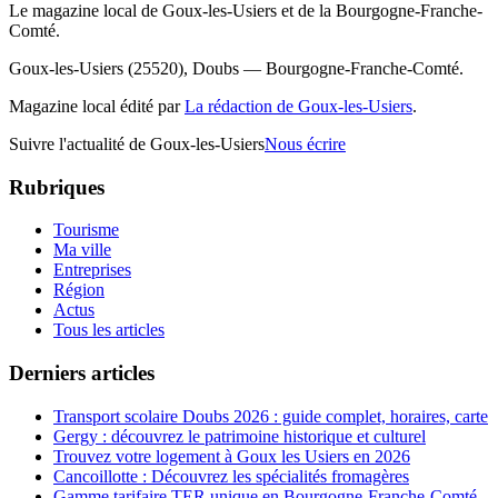
Le magazine local de Goux-les-Usiers et de la Bourgogne-Franche-
Comté.
Goux-les-Usiers (25520), Doubs — Bourgogne-Franche-Comté.
Magazine local édité par
La rédaction de Goux-les-Usiers
.
Suivre l'actualité de Goux-les-Usiers
Nous écrire
Rubriques
Tourisme
Ma ville
Entreprises
Région
Actus
Tous les articles
Derniers articles
Transport scolaire Doubs 2026 : guide complet, horaires, carte
Gergy : découvrez le patrimoine historique et culturel
Trouvez votre logement à Goux les Usiers en 2026
Cancoillotte : Découvrez les spécialités fromagères
Gamme tarifaire TER unique en Bourgogne-Franche-Comté