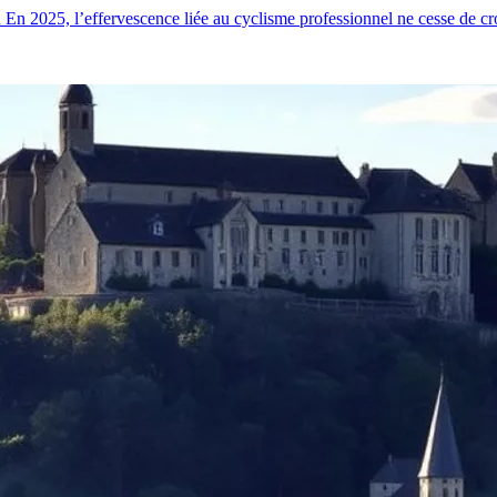
 2025, l’effervescence liée au cyclisme professionnel ne cesse de cro