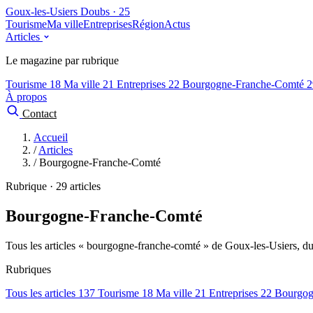
Goux-les-Usiers
Doubs · 25
Tourisme
Ma ville
Entreprises
Région
Actus
Articles
Le magazine par rubrique
Tourisme
18
Ma ville
21
Entreprises
22
Bourgogne-Franche-Comté
2
À propos
Contact
Accueil
/
Articles
/
Bourgogne-Franche-Comté
Rubrique · 29 articles
Bourgogne-Franche-Comté
Tous les articles « bourgogne-franche-comté » de Goux-les-Usiers, du 
Rubriques
Tous les articles
137
Tourisme
18
Ma ville
21
Entreprises
22
Bourgog