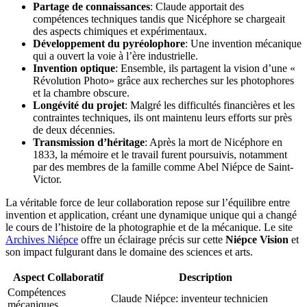
Partage de connaissances
: Claude apportait des
compétences techniques tandis que Nicéphore se chargeait
des aspects chimiques et expérimentaux.
Développement du pyréolophore
: Une invention mécanique
qui a ouvert la voie à l’ère industrielle.
Invention optique
: Ensemble, ils partagent la vision d’une «
Révolution Photo» grâce aux recherches sur les photophores
et la chambre obscure.
Longévité du projet
: Malgré les difficultés financières et les
contraintes techniques, ils ont maintenu leurs efforts sur près
de deux décennies.
Transmission d’héritage
: Après la mort de Nicéphore en
1833, la mémoire et le travail furent poursuivis, notamment
par des membres de la famille comme Abel Niépce de Saint-
Victor.
La véritable force de leur collaboration repose sur l’équilibre entre
invention et application, créant une dynamique unique qui a changé
le cours de l’histoire de la photographie et de la mécanique. Le site
Archives Niépce
offre un éclairage précis sur cette
Niépce Vision
et
son impact fulgurant dans le domaine des sciences et arts.
Aspect Collaboratif
Description
Compétences
Claude Niépce: inventeur technicien
mécaniques