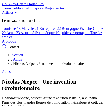
Goux-les-Usiers
Doubs · 25
Tourisme
Ma ville
Entreprises
Région
Actus
Articles
Le magazine par rubrique
Tourisme
18
Ma ville
21
Entreprises
22
Bourgogne-Franche-Comté
29
Actus
23
Actualité & numérique
19
guide
4
reportage
1
Tous les
articles →
À propos
Contact
Accueil
/
Actus
/
Nicolas Niépce : Une invention révolutionnaire
Actus
Nicolas Niépce : Une invention
révolutionnaire
Chalon-sur-Saône, berceau d’une révolution visuelle, a vu naître
l’une des plus grandes figures de l’innovation mécanique et optique: