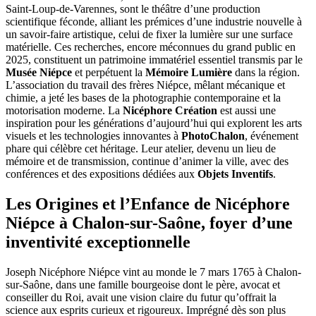
Saint-Loup-de-Varennes, sont le théâtre d’une production
scientifique féconde, alliant les prémices d’une industrie nouvelle à
un savoir-faire artistique, celui de fixer la lumière sur une surface
matérielle. Ces recherches, encore méconnues du grand public en
2025, constituent un patrimoine immatériel essentiel transmis par le
Musée Niépce
et perpétuent la
Mémoire Lumière
dans la région.
L’association du travail des frères Niépce, mêlant mécanique et
chimie, a jeté les bases de la photographie contemporaine et la
motorisation moderne. La
Nicéphore Création
est aussi une
inspiration pour les générations d’aujourd’hui qui explorent les arts
visuels et les technologies innovantes à
PhotoChalon
, événement
phare qui célèbre cet héritage. Leur atelier, devenu un lieu de
mémoire et de transmission, continue d’animer la ville, avec des
conférences et des expositions dédiées aux
Objets Inventifs
.
Les Origines et l’Enfance de Nicéphore
Niépce à Chalon-sur-Saône, foyer d’une
inventivité exceptionnelle
Joseph Nicéphore Niépce vint au monde le 7 mars 1765 à Chalon-
sur-Saône, dans une famille bourgeoise dont le père, avocat et
conseiller du Roi, avait une vision claire du futur qu’offrait la
science aux esprits curieux et rigoureux. Imprégné dès son plus