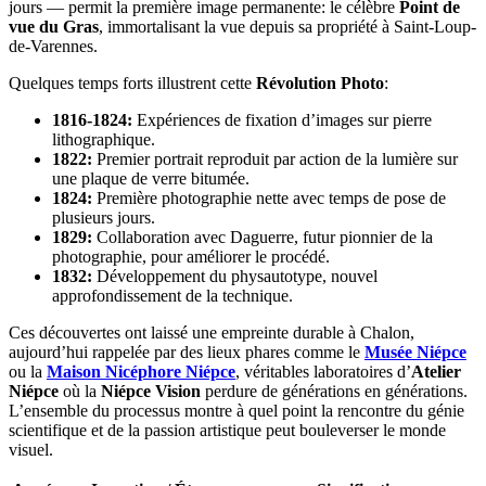
jours — permit la première image permanente: le célèbre
Point de
vue du Gras
, immortalisant la vue depuis sa propriété à Saint-Loup-
de-Varennes.
Quelques temps forts illustrent cette
Révolution Photo
:
1816-1824:
Expériences de fixation d’images sur pierre
lithographique.
1822:
Premier portrait reproduit par action de la lumière sur
une plaque de verre bitumée.
1824:
Première photographie nette avec temps de pose de
plusieurs jours.
1829:
Collaboration avec Daguerre, futur pionnier de la
photographie, pour améliorer le procédé.
1832:
Développement du physautotype, nouvel
approfondissement de la technique.
Ces découvertes ont laissé une empreinte durable à Chalon,
aujourd’hui rappelée par des lieux phares comme le
Musée Niépce
ou la
Maison Nicéphore Niépce
, véritables laboratoires d’
Atelier
Niépce
où la
Niépce Vision
perdure de générations en générations.
L’ensemble du processus montre à quel point la rencontre du génie
scientifique et de la passion artistique peut bouleverser le monde
visuel.