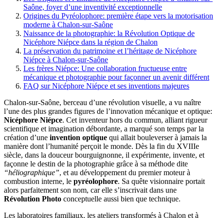
Saône, foyer d’une inventivité exceptionnelle
Origines du Pyréolophore: première étape vers la motorisation
moderne à Chalon-sur-Saône
Naissance de la photographie: la Révolution Optique de
Nicéphore Niépce dans la région de Chalon
La préservation du patrimoine et l’héritage de Nicéphore
Niépce à Chalon-sur-Saône
Les frères Niépce: Une collaboration fructueuse entre
mécanique et photographie pour façonner un avenir différent
FAQ sur Nicéphore Niépce et ses inventions majeures
Chalon-sur-Saône, berceau d’une révolution visuelle, a vu naître
l’une des plus grandes figures de l’innovation mécanique et optique:
Nicéphore Niépce
. Cet inventeur hors du commun, alliant rigueur
scientifique et imagination débordante, a marqué son temps par la
création d’une
invention optique
qui allait bouleverser à jamais la
manière dont l’humanité perçoit le monde. Dès la fin du XVIIIe
siècle, dans la douceur bourguignonne, il expérimente, invente, et
façonne le destin de la photographie grâce à sa méthode dite
“héliographique”
, et au développement du premier moteur à
combustion interne, le
pyréolophore
. Sa quête visionnaire portait
alors parfaitement son nom, car elle s’inscrivait dans une
Révolution Photo
conceptuelle aussi bien que technique.
Les laboratoires familiaux, les ateliers transformés à Chalon et à