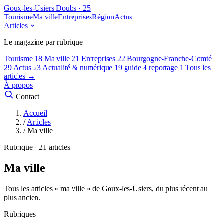
Goux-les-Usiers
Doubs · 25
Tourisme
Ma ville
Entreprises
Région
Actus
Articles
Le magazine par rubrique
Tourisme
18
Ma ville
21
Entreprises
22
Bourgogne-Franche-Comté
29
Actus
23
Actualité & numérique
19
guide
4
reportage
1
Tous les
articles →
À propos
Contact
Accueil
/
Articles
/
Ma ville
Rubrique · 21 articles
Ma ville
Tous les articles « ma ville » de Goux-les-Usiers, du plus récent au
plus ancien.
Rubriques