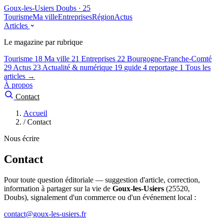
Goux-les-Usiers
Doubs · 25
Tourisme
Ma ville
Entreprises
Région
Actus
Articles
Le magazine par rubrique
Tourisme
18
Ma ville
21
Entreprises
22
Bourgogne-Franche-Comté
29
Actus
23
Actualité & numérique
19
guide
4
reportage
1
Tous les
articles →
À propos
Contact
Accueil
/
Contact
Nous écrire
Contact
Pour toute question éditoriale — suggestion d'article, correction,
information à partager sur la vie de
Goux-les-Usiers
(25520,
Doubs), signalement d'un commerce ou d'un événement local :
contact@goux-les-usiers.fr