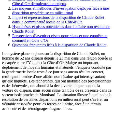
Côte-d’Or: déroulement et enjeux
Les moyens et méthodes d’investigation déployés face à une
disparition mystérieuse en milieu rural
Impact et répercussions de la disparition de Claude Rollet
dans la communauté locale de la Côte-d’Or
Hypothèses et pistes potentielles dans l’affaire non résolue de
Claude Rollet
Perspectives d’avenir et pistes pour relancer une enquête en
sommeil en Côte-d’Or
Questions fréquentes liées à la disparition de Claude Rollet
Le mystère plane toujours sur la disparition de Claude Rollet, un
homme de 52 ans disparu depuis le 23 mai dans une région boisée et
escarpée entre l’Yonne et la Côte-d’Or. Malgré un important
déploiement de moyens humains et matériels, l’enquête conduite par
la gendarmerie locale reste à ce jour sans aucun résultat concret,
renforçant l’ombre d’une affaire non résolue qui interroge autant
qu’elle inquiète. Les recherches, qui ont mobilisé des professionnels
et des bénévoles, ont abouti à la découverte uniquement de la
voiture du disparu, mais aucun signe tangible de sa présence dans ce
secteur isolé proche de Montbard. La situation illustre à quel point la
résolution de certaines disparitions en milieu rural peut s’avérer un
véritable casse-tête pour les forces de l’ordre, face à un terrain
accidenté et des témoignages fragmentaires.