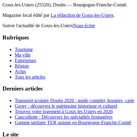
Goux-les-Usiers (25520), Doubs — Bourgogne-Franche-Comté.
Magazine local édité par
La rédaction de Goux-les-Usiers
.
Suivre l'actualité de Goux-les-Usiers
Nous écrire
Rubriques
Tourisme
Ma ville
Entreprises
Région
Actus
Tous les articles
Derniers articles
Transport scolaire Doubs 2026 : guide complet, horaires, carte
Gergy : découvrez le patrimoine historique et culturel
Trouvez votre logement à Goux les Usiers en 2026
Cancoillotte : Découvrez les spécialités fromagères
Gamme tarifaire TER unique en Bourgogne-Franche-Comté
Le site