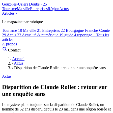
Goux-les-Usiers
Doubs · 25
Tourisme
Ma ville
Entreprises
Région
Actus
Articles
Le magazine par rubrique
Tourisme
18
Ma ville
21
Entreprises
22
Bourgogne-Franche-Comté
29
Actus
23
Actualité & numérique
19
guide
4
reportage
1
Tous les
articles →
À propos
Contact
Accueil
/
Actus
/
Disparition de Claude Rollet : retour sur une enquête sans
Actus
Disparition de Claude Rollet : retour sur
une enquête sans
Le mystère plane toujours sur la disparition de Claude Rollet, un
homme de 52 ans disparu depuis le 23 mai dans une région boisée et