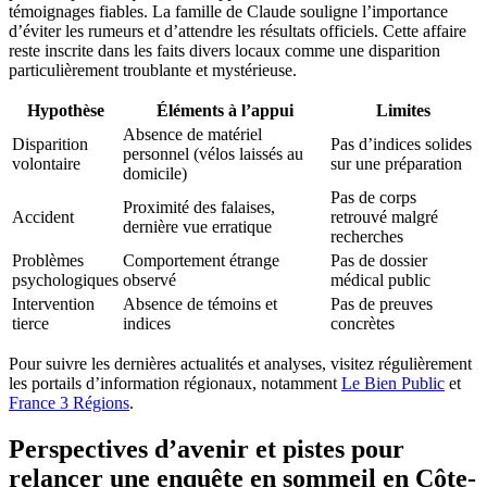
témoignages fiables. La famille de Claude souligne l’importance
d’éviter les rumeurs et d’attendre les résultats officiels. Cette affaire
reste inscrite dans les faits divers locaux comme une disparition
particulièrement troublante et mystérieuse.
Hypothèse
Éléments à l’appui
Limites
Absence de matériel
Disparition
Pas d’indices solides
personnel (vélos laissés au
volontaire
sur une préparation
domicile)
Pas de corps
Proximité des falaises,
Accident
retrouvé malgré
dernière vue erratique
recherches
Problèmes
Comportement étrange
Pas de dossier
psychologiques
observé
médical public
Intervention
Absence de témoins et
Pas de preuves
tierce
indices
concrètes
Pour suivre les dernières actualités et analyses, visitez régulièrement
les portails d’information régionaux, notamment
Le Bien Public
et
France 3 Régions
.
Perspectives d’avenir et pistes pour
relancer une enquête en sommeil en Côte-