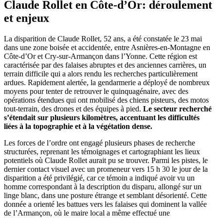
Claude Rollet en Côte-d’Or: déroulement
et enjeux
La disparition de Claude Rollet, 52 ans, a été constatée le 23 mai
dans une zone boisée et accidentée, entre Asnières-en-Montagne en
Côte-d’Or et Cry-sur-Armançon dans l’Yonne. Cette région est
caractérisée par des falaises abruptes et des anciennes carrières, un
terrain difficile qui a alors rendu les recherches particulièrement
ardues. Rapidement alertée, la gendarmerie a déployé de nombreux
moyens pour tenter de retrouver le quinquagénaire, avec des
opérations étendues qui ont mobilisé des chiens pisteurs, des motos
tout-terrain, des drones et des équipes à pied.
Le secteur recherché
s’étendait sur plusieurs kilomètres, accentuant les difficultés
liées à la topographie et à la végétation dense.
Les forces de l’ordre ont engagé plusieurs phases de recherche
structurées, reprenant les témoignages et cartographiant les lieux
potentiels où Claude Rollet aurait pu se trouver. Parmi les pistes, le
dernier contact visuel avec un promeneur vers 15 h 30 le jour de la
disparition a été privilégié, car ce témoin a indiqué avoir vu un
homme correspondant à la description du disparu, allongé sur un
linge blanc, dans une posture étrange et semblant désorienté. Cette
donnée a orienté les battues vers les falaises qui dominent la vallée
de l’Armançon, où le maire local a même effectué une