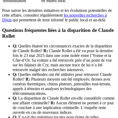
sensibilisation
en milieu rural
Pour suivre les dernières initiatives et les évolutions potentielles de
cette affaire, consultez régulièrement
les nouvelles recherches à
Dijon
qui permettent de tenir informé le public local et au-delà.
Questions fréquentes liées à la disparition de Claude
Rollet
Q:
Quelles étaient les circonstances exactes de la disparition
de Claude Rollet?
R:
Claude Rollet a été vu pour la dernière
fois le 23 mai 2025 dans une zone isolée entre l’Yonne et la
Côte-d’Or. Sa voiture a été retrouvée près d’un point de vue
sur les falaises de Cry, mais aucune trace de lui n’a été
retrouvée malgré des recherches intensives.
Q:
Quelles méthodes ont été utilisées pour retrouver Claude
Rollet?
R:
Plusieurs moyens ont été employés: drones avec
caméras thermiques, chiens pisteurs, patrouilles tout-terrain,
appels à témoins et analyses technologiques des
télécommunications.
Q:
La disparition de Claude Rollet est-elle considérée comme
une affaire criminelle?
R:
Aucun élément ne permet à ce jour
de conclure à une implication criminelle. L’enquête reste
ouverte en cas de nouveaux indices.
Q:
Y a-t-il des initiatives locales pour éviter de telles