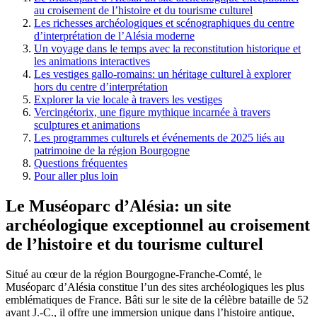
au croisement de l’histoire et du tourisme culturel
Les richesses archéologiques et scénographiques du centre
d’interprétation de l’Alésia moderne
Un voyage dans le temps avec la reconstitution historique et
les animations interactives
Les vestiges gallo-romains: un héritage culturel à explorer
hors du centre d’interprétation
Explorer la vie locale à travers les vestiges
Vercingétorix, une figure mythique incarnée à travers
sculptures et animations
Les programmes culturels et événements de 2025 liés au
patrimoine de la région Bourgogne
Questions fréquentes
Pour aller plus loin
Le Muséoparc d’Alésia: un site
archéologique exceptionnel au croisement
de l’histoire et du tourisme culturel
Situé au cœur de la région Bourgogne-Franche-Comté, le
Muséoparc d’Alésia constitue l’un des sites archéologiques les plus
emblématiques de France. Bâti sur le site de la célèbre bataille de 52
avant J.-C., il offre une immersion unique dans l’histoire antique,