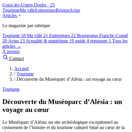
Goux-les-Usiers
Doubs · 25
Tourisme
Ma ville
Entreprises
Région
Actus
Articles
Le magazine par rubrique
Tourisme
18
Ma ville
21
Entreprises
22
Bourgogne-Franche-Comté
29
Actus
23
Actualité & numérique
19
guide
4
reportage
1
Tous les
articles →
À propos
Contact
Accueil
/
Tourisme
/
Découverte du Muséoparc d’Alésia : un voyage au cœur
Tourisme
Découverte du Muséoparc d’Alésia : un
voyage au cœur
Le Muséoparc d’Alésia: un site archéologique exceptionnel au
croisement de l’histoire et du tourisme culturel Situé au cœur de la