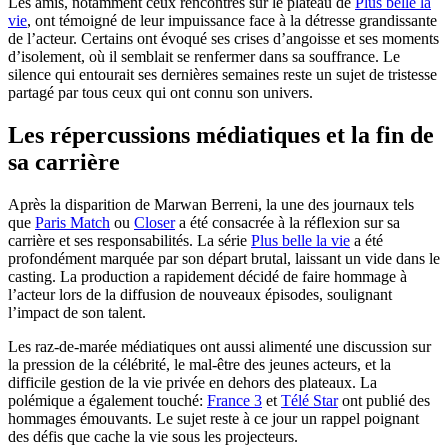
Les amis, notamment ceux rencontrés sur le plateau de
Plus belle la
vie
, ont témoigné de leur impuissance face à la détresse grandissante
de l’acteur. Certains ont évoqué ses crises d’angoisse et ses moments
d’isolement, où il semblait se renfermer dans sa souffrance. Le
silence qui entourait ses dernières semaines reste un sujet de tristesse
partagé par tous ceux qui ont connu son univers.
Les répercussions médiatiques et la fin de
sa carrière
Après la disparition de Marwan Berreni, la une des journaux tels
que
Paris Match
ou
Closer
a été consacrée à la réflexion sur sa
carrière et ses responsabilités. La série
Plus belle la vie
a été
profondément marquée par son départ brutal, laissant un vide dans le
casting. La production a rapidement décidé de faire hommage à
l’acteur lors de la diffusion de nouveaux épisodes, soulignant
l’impact de son talent.
Les raz-de-marée médiatiques ont aussi alimenté une discussion sur
la pression de la célébrité, le mal-être des jeunes acteurs, et la
difficile gestion de la vie privée en dehors des plateaux. La
polémique a également touché:
France 3
et
Télé Star
ont publié des
hommages émouvants. Le sujet reste à ce jour un rappel poignant
des défis que cache la vie sous les projecteurs.