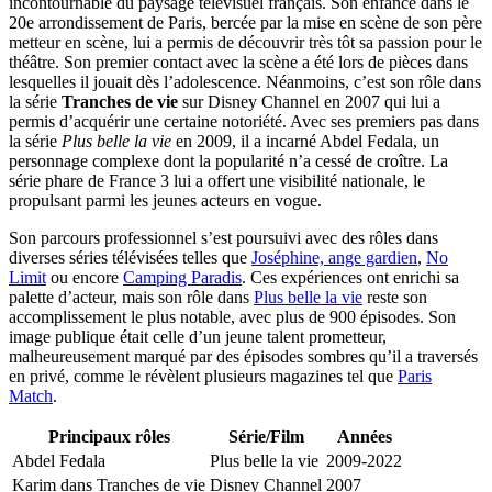
incontournable du paysage télévisuel français. Son enfance dans le
20e arrondissement de Paris, bercée par la mise en scène de son père
metteur en scène, lui a permis de découvrir très tôt sa passion pour le
théâtre. Son premier contact avec la scène a été lors de pièces dans
lesquelles il jouait dès l’adolescence. Néanmoins, c’est son rôle dans
la série
Tranches de vie
sur Disney Channel en 2007 qui lui a
permis d’acquérir une certaine notoriété. Avec ses premiers pas dans
la série
Plus belle la vie
en 2009, il a incarné Abdel Fedala, un
personnage complexe dont la popularité n’a cessé de croître. La
série phare de France 3 lui a offert une visibilité nationale, le
propulsant parmi les jeunes acteurs en vogue.
Son parcours professionnel s’est poursuivi avec des rôles dans
diverses séries télévisées telles que
Joséphine, ange gardien
,
No
Limit
ou encore
Camping Paradis
. Ces expériences ont enrichi sa
palette d’acteur, mais son rôle dans
Plus belle la vie
reste son
accomplissement le plus notable, avec plus de 900 épisodes. Son
image publique était celle d’un jeune talent prometteur,
malheureusement marqué par des épisodes sombres qu’il a traversés
en privé, comme le révèlent plusieurs magazines tel que
Paris
Match
.
Principaux rôles
Série/Film
Années
Abdel Fedala
Plus belle la vie
2009-2022
Karim dans Tranches de vie
Disney Channel
2007