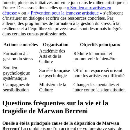
funeste, plusieurs initiatives ont vu le jour dans le milieu artistique en
France. Des associations telles que
« Soutien aux artistes en
détresse »
ou
« Prévention pour la jeunesse artistique »
s’efforcent
d’instaurer un dialogue et offrir des ressources concrètes. Par
ailleurs, des programmes de formation à la gestion du stress, à la
résilience et à l’équilibre vie privée-travail sont désormais intégrés
dans certains cursus professionnels.
Actions concrètes
Organisation
Objectifs principaux
Académie des
Formation à la
Réduire le burnout et
Arts et de la
gestion du stress
promouvoir le bien-être
Culture
Soutien
Société française
Offrir un espace sécurisant
psychologique
de psychologie
pour les artistes en difficulté
systématique
Campagnes de
Ministère de la
Changer les mentalités et
sensibilisation
Culture
lutter contre la stigmatisation
Questions fréquentes sur la vie et la
tragédie de Marwan Berreni
Quelle a été la principale cause de la disparition de Marwan
Berreni?
La combinaison d’un accident de voiture grave suivi de