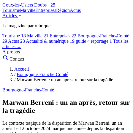
Goux-les-Usiers
Doubs · 25
Tourisme
Ma ville
Entreprises
Région
Actus
Articles
Le magazine par rubrique
Tourisme
18
Ma ville
21
Entreprises
22
Bourgogne-Franche-Comté
29
Actus
23
Actualité & numérique
19
guide
4
reportage
1
Tous les
articles →
À propos
Contact
Accueil
/
Bourgogne-Franche-Comté
/
Marwan Berreni : un an après, retour sur la tragédie
Bourgogne-Franche-Comté
Marwan Berreni : un an après, retour sur
la tragédie
Le contexte tragique de la disparition de Marwan Berreni, un an
après Le 12 octobre 2024 marque une année depuis la disparition