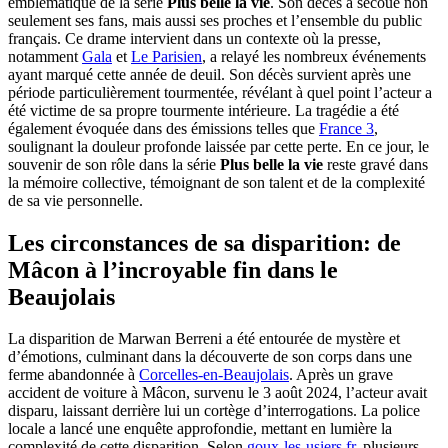
emblématique de la série
Plus belle la vie
. Son décès a secoué non
seulement ses fans, mais aussi ses proches et l’ensemble du public
français. Ce drame intervient dans un contexte où la presse,
notamment
Gala
et
Le Parisien
, a relayé les nombreux événements
ayant marqué cette année de deuil. Son décès survient après une
période particulièrement tourmentée, révélant à quel point l’acteur a
été victime de sa propre tourmente intérieure. La tragédie a été
également évoquée dans des émissions telles que
France 3
,
soulignant la douleur profonde laissée par cette perte. En ce jour, le
souvenir de son rôle dans la série
Plus belle la vie
reste gravé dans
la mémoire collective, témoignant de son talent et de la complexité
de sa vie personnelle.
Les circonstances de sa disparition: de
Mâcon à l’incroyable fin dans le
Beaujolais
La disparition de Marwan Berreni a été entourée de mystère et
d’émotions, culminant dans la découverte de son corps dans une
ferme abandonnée à
Corcelles-en-Beaujolais
. Après un grave
accident de voiture à Mâcon, survenu le 3 août 2024, l’acteur avait
disparu, laissant derrière lui un cortège d’interrogations. La police
locale a lancé une enquête approfondie, mettant en lumière la
complexité de cette disparition. Selon
goux-les-usiers.fr
, plusieurs