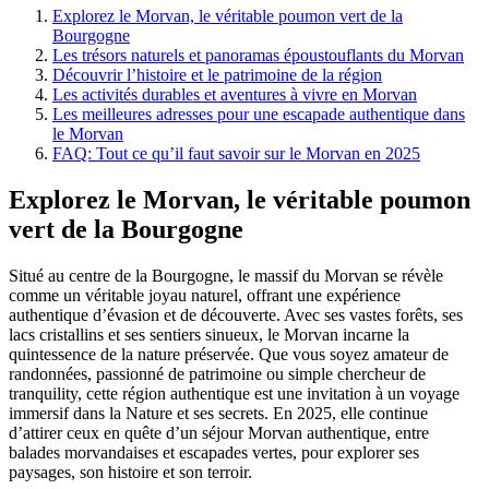
Explorez le Morvan, le véritable poumon vert de la
Bourgogne
Les trésors naturels et panoramas époustouflants du Morvan
Découvrir l’histoire et le patrimoine de la région
Les activités durables et aventures à vivre en Morvan
Les meilleures adresses pour une escapade authentique dans
le Morvan
FAQ: Tout ce qu’il faut savoir sur le Morvan en 2025
Explorez le Morvan, le véritable poumon
vert de la Bourgogne
Situé au centre de la Bourgogne, le massif du Morvan se révèle
comme un véritable joyau naturel, offrant une expérience
authentique d’évasion et de découverte. Avec ses vastes forêts, ses
lacs cristallins et ses sentiers sinueux, le Morvan incarne la
quintessence de la nature préservée. Que vous soyez amateur de
randonnées, passionné de patrimoine ou simple chercheur de
tranquility, cette région authentique est une invitation à un voyage
immersif dans la Nature et ses secrets. En 2025, elle continue
d’attirer ceux en quête d’un séjour Morvan authentique, entre
balades morvandaises et escapades vertes, pour explorer ses
paysages, son histoire et son terroir.