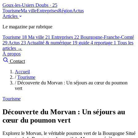
Goux-les-Usiers
Doubs · 25
Tourisme
Ma ville
Entreprises
Région
Actus
Articles
Le magazine par rubrique
Tourisme
18
Ma ville
21
Entreprises
22
Bourgogne-Franche-Comté
29
Actus
23
Actualité & numérique
19
guide
4
reportage
1
Tous les
articles →
À propos
Contact
Accueil
/
Tourisme
/
Découverte du Morvan : Un séjours au cœur du poumon
vert
Tourisme
Découverte du Morvan : Un séjours au
cœur du poumon vert
Explorez le Morvan, le véritable poumon vert de la Bourgogne Situé