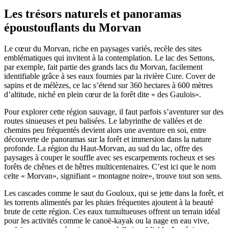
Les trésors naturels et panoramas
époustouflants du Morvan
Le cœur du Morvan, riche en paysages variés, recèle des sites
emblématiques qui invitent à la contemplation. Le lac des Settons,
par exemple, fait partie des grands lacs du Morvan, facilement
identifiable grâce à ses eaux fournies par la rivière Cure. Cover de
sapins et de mélèzes, ce lac s’étend sur 360 hectares à 600 mètres
d’altitude, niché en plein cœur de la forêt dite « des Gaulois».
Pour explorer cette région sauvage, il faut parfois s’aventurer sur des
routes sinueuses et peu balisées. Le labyrinthe de vallées et de
chemins peu fréquentés devient alors une aventure en soi, entre
découverte de panoramas sur la forêt et immersion dans la nature
profonde. La région du Haut-Morvan, au sud du lac, offre des
paysages à couper le souffle avec ses escarpements rocheux et ses
forêts de chênes et de hêtres multicentenaires. C’est ici que le nom
celte « Morvan», signifiant « montagne noire», trouve tout son sens.
Les cascades comme le saut du Gouloux, qui se jette dans la forêt, et
les torrents alimentés par les pluies fréquentes ajoutent à la beauté
brute de cette région. Ces eaux tumultueuses offrent un terrain idéal
pour les activités comme le canoë-kayak ou la nage en eau vive,