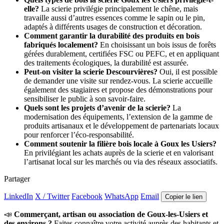
elle?
La scierie privilégie principalement le chêne, mais
travaille aussi d’autres essences comme le sapin ou le pin,
adaptés à différents usages de construction et décoration.
Comment garantir la durabilité des produits en bois
fabriqués localement?
En choisissant un bois issus de forêts
gérées durablement, certifiées FSC ou PEFC, et en appliquant
des traitements écologiques, la durabilité est assurée.
Peut-on visiter la scierie Descourvières?
Oui, il est possible
de demander une visite sur rendez-vous. La scierie accueille
également des stagiaires et propose des démonstrations pour
sensibiliser le public à son savoir-faire.
Quels sont les projets d’avenir de la scierie?
La
modernisation des équipements, l’extension de la gamme de
produits artisanaux et le développement de partenariats locaux
pour renforcer l’éco-responsabilité.
Comment soutenir la filière bois locale à Goux les Usiers?
En privilégiant les achats auprès de la scierie et en valorisant
l’artisanat local sur les marchés ou via des réseaux associatifs.
Partager
LinkedIn
X / Twitter
Facebook
WhatsApp
Email
Copier le lien
📣
Commerçant, artisan ou association de Goux-les-Usiers et
des environs ?
Faites connaître votre activité auprès des habitants et