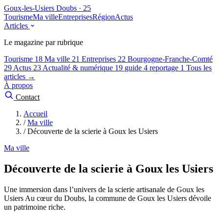
Goux-les-Usiers
Doubs · 25
Tourisme
Ma ville
Entreprises
Région
Actus
Articles
Le magazine par rubrique
Tourisme
18
Ma ville
21
Entreprises
22
Bourgogne-Franche-Comté
29
Actus
23
Actualité & numérique
19
guide
4
reportage
1
Tous les
articles →
À propos
Contact
Accueil
/
Ma ville
/
Découverte de la scierie à Goux les Usiers
Ma ville
Découverte de la scierie à Goux les Usiers
Une immersion dans l’univers de la scierie artisanale de Goux les
Usiers Au cœur du Doubs, la commune de Goux les Usiers dévoile
un patrimoine riche.