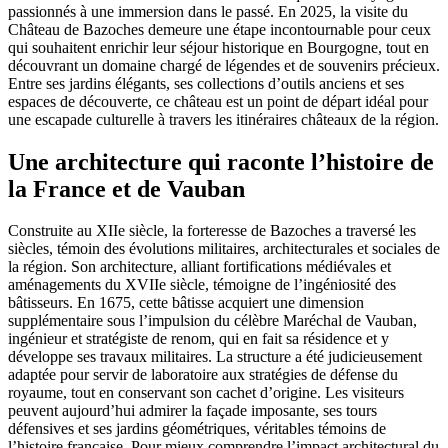
passionnés à une immersion dans le passé. En 2025, la visite du
Château de Bazoches demeure une étape incontournable pour ceux
qui souhaitent enrichir leur séjour historique en Bourgogne, tout en
découvrant un domaine chargé de légendes et de souvenirs précieux.
Entre ses jardins élégants, ses collections d’outils anciens et ses
espaces de découverte, ce château est un point de départ idéal pour
une escapade culturelle à travers les itinéraires châteaux de la région.
Une architecture qui raconte l’histoire de
la France et de Vauban
Construite au XIIe siècle, la forteresse de Bazoches a traversé les
siècles, témoin des évolutions militaires, architecturales et sociales de
la région. Son architecture, alliant fortifications médiévales et
aménagements du XVIIe siècle, témoigne de l’ingéniosité des
bâtisseurs. En 1675, cette bâtisse acquiert une dimension
supplémentaire sous l’impulsion du célèbre Maréchal de Vauban,
ingénieur et stratégiste de renom, qui en fait sa résidence et y
développe ses travaux militaires. La structure a été judicieusement
adaptée pour servir de laboratoire aux stratégies de défense du
royaume, tout en conservant son cachet d’origine. Les visiteurs
peuvent aujourd’hui admirer la façade imposante, ses tours
défensives et ses jardins géométriques, véritables témoins de
l’histoire française. Pour mieux comprendre l’impact architectural du