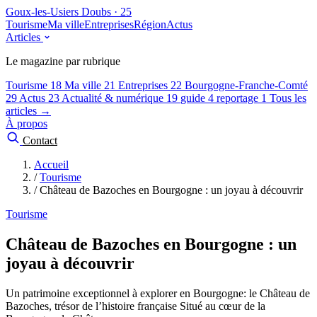
Goux-les-Usiers
Doubs · 25
Tourisme
Ma ville
Entreprises
Région
Actus
Articles
Le magazine par rubrique
Tourisme
18
Ma ville
21
Entreprises
22
Bourgogne-Franche-Comté
29
Actus
23
Actualité & numérique
19
guide
4
reportage
1
Tous les
articles →
À propos
Contact
Accueil
/
Tourisme
/
Château de Bazoches en Bourgogne : un joyau à découvrir
Tourisme
Château de Bazoches en Bourgogne : un
joyau à découvrir
Un patrimoine exceptionnel à explorer en Bourgogne: le Château de
Bazoches, trésor de l’histoire française Situé au cœur de la