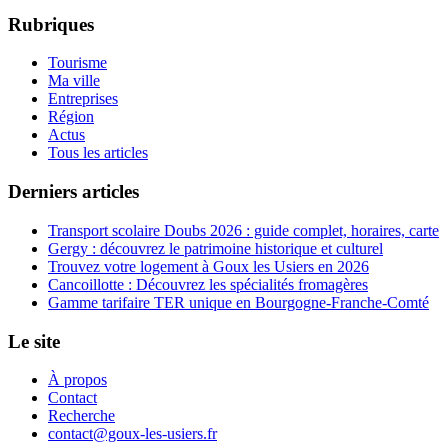
Rubriques
Tourisme
Ma ville
Entreprises
Région
Actus
Tous les articles
Derniers articles
Transport scolaire Doubs 2026 : guide complet, horaires, carte
Gergy : découvrez le patrimoine historique et culturel
Trouvez votre logement à Goux les Usiers en 2026
Cancoillotte : Découvrez les spécialités fromagères
Gamme tarifaire TER unique en Bourgogne-Franche-Comté
Le site
À propos
Contact
Recherche
contact@goux-les-usiers.fr