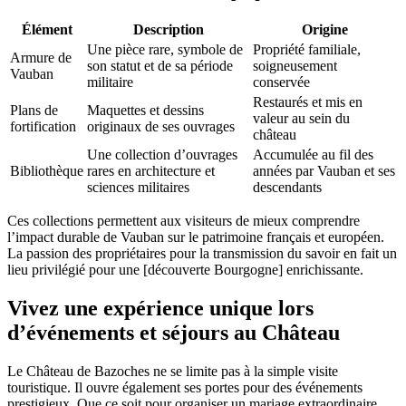
Élément
Description
Origine
Une pièce rare, symbole de
Propriété familiale,
Armure de
son statut et de sa période
soigneusement
Vauban
militaire
conservée
Restaurés et mis en
Plans de
Maquettes et dessins
valeur au sein du
fortification
originaux de ses ouvrages
château
Une collection d’ouvrages
Accumulée au fil des
Bibliothèque
rares en architecture et
années par Vauban et ses
sciences militaires
descendants
Ces collections permettent aux visiteurs de mieux comprendre
l’impact durable de Vauban sur le patrimoine français et européen.
La passion des propriétaires pour la transmission du savoir en fait un
lieu privilégié pour une [découverte Bourgogne] enrichissante.
Vivez une expérience unique lors
d’événements et séjours au Château
Le Château de Bazoches ne se limite pas à la simple visite
touristique. Il ouvre également ses portes pour des événements
prestigieux. Que ce soit pour organiser un mariage extraordinaire,