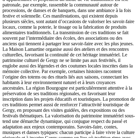
patronale, par exemple, rassemble la communauté autour de
processions, de danses et de banquets, dans une ambiance à la fois
festive et solennelle. Ces manifestations, qui existent depuis
plusieurs siècles, sont autant d’occasions de valoriser les savoir-faire
locaux, comme la poterie, le tissage ou la fabrication de produits
alimentaires traditionnels. La transmission de ces traditions se fait
souvent par l’intermédiaire des écoles, des associations ou des
anciens qui tiennent à partager leur savoir-faire avec les plus jeunes.
La Maison Lamartine organise aussi des ateliers et des rencontres
culturelles, favorisant la continuité de cet héritage immatériel. Le
patrimoine culturel de Gergy ne se limite pas aux festivités, il
englobe aussi des légendes et des coutumes locales inscrites dans la
mémoire collective. Par exemple, certaines histoires racontent
l’origine des totems ou des rituels liés aux saisons, connectant les
habitants à leur environnement naturel et à leurs croyances
ancestrales. La région Bourgogne est particulièrement attentive à la
préservation de ses traditions régionales, en favorisant leur
inscription dans les projets éducatifs et touristiques. La promotion de
ces traditions permet aussi de renforcer l’attractivité touristique de
Gergy, en proposant des visites guidées, des expositions ou des
festivals thématiques. La valorisation du patrimoine immatériel sous-
tend une démarche dynamique, qui conjugue respect du passé et
adaptation aux enjeux contemporains. Savoirs-faire, contes,
musiques et danses typiques: chacun participe à faire vivre la culture
régionale et à inscrire Gergy comme un lieu où tradition rime avec