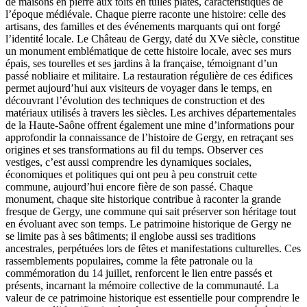
de maisons en pierre aux toits en tuiles plates, caractéristiques de
l’époque médiévale. Chaque pierre raconte une histoire: celle des
artisans, des familles et des événements marquants qui ont forgé
l’identité locale. Le Château de Gergy, daté du XVe siècle, constitue
un monument emblématique de cette histoire locale, avec ses murs
épais, ses tourelles et ses jardins à la française, témoignant d’un
passé nobliaire et militaire. La restauration régulière de ces édifices
permet aujourd’hui aux visiteurs de voyager dans le temps, en
découvrant l’évolution des techniques de construction et des
matériaux utilisés à travers les siècles. Les archives départementales
de la Haute-Saône offrent également une mine d’informations pour
approfondir la connaissance de l’histoire de Gergy, en retraçant ses
origines et ses transformations au fil du temps. Observer ces
vestiges, c’est aussi comprendre les dynamiques sociales,
économiques et politiques qui ont peu à peu construit cette
commune, aujourd’hui encore fière de son passé. Chaque
monument, chaque site historique contribue à raconter la grande
fresque de Gergy, une commune qui sait préserver son héritage tout
en évoluant avec son temps. Le patrimoine historique de Gergy ne
se limite pas à ses bâtiments; il englobe aussi ses traditions
ancestrales, perpétuées lors de fêtes et manifestations culturelles. Ces
rassemblements populaires, comme la fête patronale ou la
commémoration du 14 juillet, renforcent le lien entre passés et
présents, incarnant la mémoire collective de la communauté. La
valeur de ce patrimoine historique est essentielle pour comprendre le