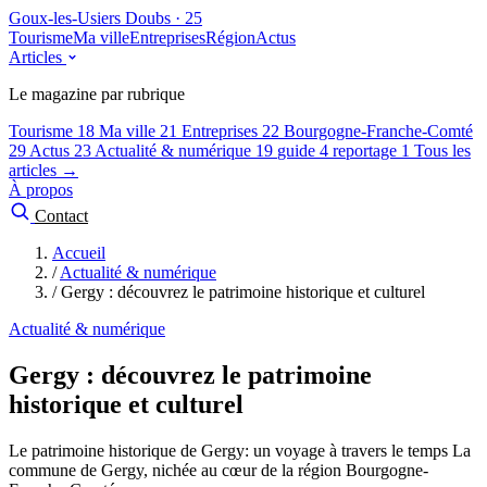
Goux-les-Usiers
Doubs · 25
Tourisme
Ma ville
Entreprises
Région
Actus
Articles
Le magazine par rubrique
Tourisme
18
Ma ville
21
Entreprises
22
Bourgogne-Franche-Comté
29
Actus
23
Actualité & numérique
19
guide
4
reportage
1
Tous les
articles →
À propos
Contact
Accueil
/
Actualité & numérique
/
Gergy : découvrez le patrimoine historique et culturel
Actualité & numérique
Gergy : découvrez le patrimoine
historique et culturel
Le patrimoine historique de Gergy: un voyage à travers le temps La
commune de Gergy, nichée au cœur de la région Bourgogne-