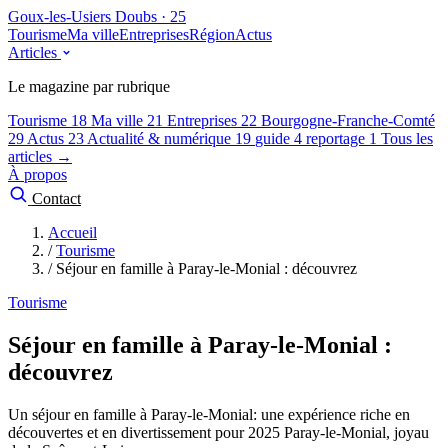
Goux-les-Usiers
Doubs · 25
Tourisme
Ma ville
Entreprises
Région
Actus
Articles
Le magazine par rubrique
Tourisme
18
Ma ville
21
Entreprises
22
Bourgogne-Franche-Comté
29
Actus
23
Actualité & numérique
19
guide
4
reportage
1
Tous les
articles →
À propos
Contact
Accueil
/
Tourisme
/
Séjour en famille à Paray-le-Monial : découvrez
Tourisme
Séjour en famille à Paray-le-Monial :
découvrez
Un séjour en famille à Paray-le-Monial: une expérience riche en
découvertes et en divertissement pour 2025 Paray-le-Monial, joyau