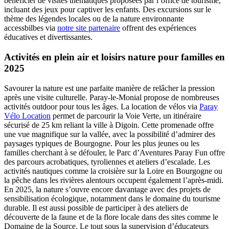
bénéficier de visites thématiques proposées par l’office de tourisme,
incluant des jeux pour captiver les enfants. Des excursions sur le
thème des légendes locales ou de la nature environnante
accessbilbes via
notre site partenaire
offrent des expériences
éducatives et divertissantes.
Activités en plein air et loisirs nature pour familles en
2025
Savourer la nature est une parfaite manière de relâcher la pression
après une visite culturelle. Paray-le-Monial propose de nombreuses
activités outdoor pour tous les âges. La location de vélos via
Paray
Vélo Location
permet de parcourir la Voie Verte, un itinéraire
sécurisé de 25 km reliant la ville à Digoin. Cette promenade offre
une vue magnifique sur la vallée, avec la possibilité d’admirer des
paysages typiques de Bourgogne. Pour les plus jeunes ou les
familles cherchant à se défouler, le Parc d’Aventures Paray Fun offre
des parcours acrobatiques, tyroliennes et ateliers d’escalade. Les
activités nautiques comme la croisière sur la Loire en Bourgogne ou
la pêche dans les rivières alentours occupent également l’après-midi.
En 2025, la nature s’ouvre encore davantage avec des projets de
sensibilisation écologique, notamment dans le domaine du tourisme
durable. Il est aussi possible de participer à des ateliers de
découverte de la faune et de la flore locale dans des sites comme le
Domaine de la Source. Le tout sous la supervision d’éducateurs