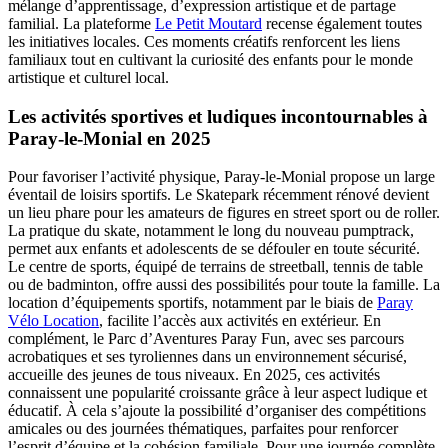
mélange d’apprentissage, d’expression artistique et de partage
familial. La plateforme
Le Petit Moutard
recense également toutes
les initiatives locales. Ces moments créatifs renforcent les liens
familiaux tout en cultivant la curiosité des enfants pour le monde
artistique et culturel local.
Les activités sportives et ludiques incontournables à
Paray-le-Monial en 2025
Pour favoriser l’activité physique, Paray-le-Monial propose un large
éventail de loisirs sportifs. Le Skatepark récemment rénové devient
un lieu phare pour les amateurs de figures en street sport ou de roller.
La pratique du skate, notamment le long du nouveau pumptrack,
permet aux enfants et adolescents de se défouler en toute sécurité.
Le centre de sports, équipé de terrains de streetball, tennis de table
ou de badminton, offre aussi des possibilités pour toute la famille. La
location d’équipements sportifs, notamment par le biais de
Paray
Vélo Location
, facilite l’accès aux activités en extérieur. En
complément, le Parc d’Aventures Paray Fun, avec ses parcours
acrobatiques et ses tyroliennes dans un environnement sécurisé,
accueille des jeunes de tous niveaux. En 2025, ces activités
connaissent une popularité croissante grâce à leur aspect ludique et
éducatif. À cela s’ajoute la possibilité d’organiser des compétitions
amicales ou des journées thématiques, parfaites pour renforcer
l’esprit d’équipe et la cohésion familiale. Pour une journée complète,