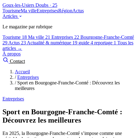
Goux-les-Usiers
Doubs · 25
Tourisme
Ma ville
Entreprises
Région
Actus
Articles
Le magazine par rubrique
Tourisme
18
Ma ville
21
Entreprises
22
Bourgogne-Franche-Comté
29
Actus
23
Actualité & numérique
19
guide
4
reportage
1
Tous les
articles →
À propos
Contact
Accueil
/
Entreprises
/
Sport en Bourgogne-Franche-Comté : Découvrez les
meilleures
Entreprises
Sport en Bourgogne-Franche-Comté :
Découvrez les meilleures
En 2025, la Bourgogne-Franche-Comté s’impose comme une