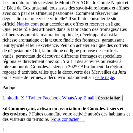
Les incontournables restent le Mont d’Or AOC, le Comté Napiot et
le Bleu de Gex artisanal, tous issus des savoir-faire locaux et affinés
avec soin par des affineurs passionnés. Comment réserver une
dégustation ou une visite virtuelle? Il suffit de consulter le site
officiel
Napiot.com
pour accéder aux offres et réserver en ligne.
Quel est le rôle des affineurs dans la fabrication des fromages? Les
affineurs assurent la maturation optimale, développant ainsi la
richesse aromatique et la texture finale des fromages, garantissant
leur typicité et leur excellence. Peut-on acheter en ligne des coffrets
de dégustation? Oui, la boutique en ligne propose des coffrets
variés, permettant de découvrir différents fromages et spécialités
régionales directement chez soi. Y a-t-il des activités ou visites à
faire autour de Goux-les-Usiers en 2025? Absolument, la région
regorge d’activités, telles que la découverte des Merveilles du Jura
ou la visite de fermes, à découvrir notamment sur
cette page
.
Partager
LinkedIn
X / Twitter
Facebook
WhatsApp
Email
Copier le lien
📣
Commerçant, artisan ou association de Goux-les-Usiers et
des environs ?
Faites connaître votre activité auprès des habitants et
des visiteurs du territoire.
Nous contacter →
L