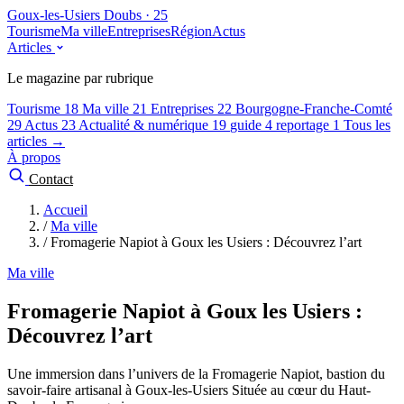
Goux-les-Usiers
Doubs · 25
Tourisme
Ma ville
Entreprises
Région
Actus
Articles
Le magazine par rubrique
Tourisme
18
Ma ville
21
Entreprises
22
Bourgogne-Franche-Comté
29
Actus
23
Actualité & numérique
19
guide
4
reportage
1
Tous les
articles →
À propos
Contact
Accueil
/
Ma ville
/
Fromagerie Napiot à Goux les Usiers : Découvrez l’art
Ma ville
Fromagerie Napiot à Goux les Usiers :
Découvrez l’art
Une immersion dans l’univers de la Fromagerie Napiot, bastion du
savoir-faire artisanal à Goux-les-Usiers Située au cœur du Haut-