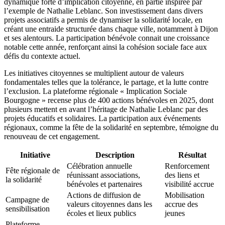
dynamique forte d’implication citoyenne, en partie inspirée par
l’exemple de Nathalie Leblanc. Son investissement dans divers
projets associatifs a permis de dynamiser la solidarité locale, en
créant une entraide structurée dans chaque ville, notamment à Dijon
et ses alentours. La participation bénévole connait une croissance
notable cette année, renforçant ainsi la cohésion sociale face aux
défis du contexte actuel.
Les initiatives citoyennes se multiplient autour de valeurs
fondamentales telles que la tolérance, le partage, et la lutte contre
l’exclusion. La plateforme régionale « Implication Sociale
Bourgogne » recense plus de 400 actions bénévoles en 2025, dont
plusieurs mettent en avant l’héritage de Nathalie Leblanc par des
projets éducatifs et solidaires. La participation aux événements
régionaux, comme la fête de la solidarité en septembre, témoigne du
renouveau de cet engagement.
Initiative
Description
Résultat
Célébration annuelle
Renforcement
Fête régionale de
réunissant associations,
des liens et
la solidarité
bénévoles et partenaires
visibilité accrue
Actions de diffusion de
Mobilisation
Campagne de
valeurs citoyennes dans les
accrue des
sensibilisation
écoles et lieux publics
jeunes
Plateforme