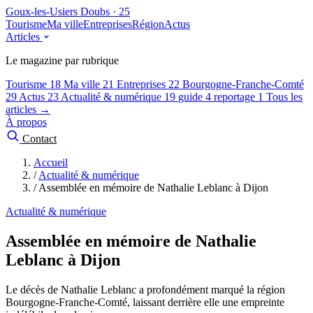
Goux-les-Usiers
Doubs · 25
Tourisme
Ma ville
Entreprises
Région
Actus
Articles
Le magazine par rubrique
Tourisme
18
Ma ville
21
Entreprises
22
Bourgogne-Franche-Comté
29
Actus
23
Actualité & numérique
19
guide
4
reportage
1
Tous les
articles →
À propos
Contact
Accueil
/
Actualité & numérique
/
Assemblée en mémoire de Nathalie Leblanc à Dijon
Actualité & numérique
Assemblée en mémoire de Nathalie
Leblanc à Dijon
Le décès de Nathalie Leblanc a profondément marqué la région
Bourgogne-Franche-Comté, laissant derrière elle une empreinte