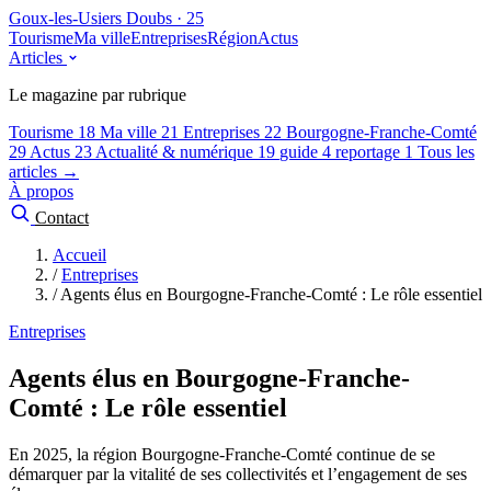
Goux-les-Usiers
Doubs · 25
Tourisme
Ma ville
Entreprises
Région
Actus
Articles
Le magazine par rubrique
Tourisme
18
Ma ville
21
Entreprises
22
Bourgogne-Franche-Comté
29
Actus
23
Actualité & numérique
19
guide
4
reportage
1
Tous les
articles →
À propos
Contact
Accueil
/
Entreprises
/
Agents élus en Bourgogne-Franche-Comté : Le rôle essentiel
Entreprises
Agents élus en Bourgogne-Franche-
Comté : Le rôle essentiel
En 2025, la région Bourgogne-Franche-Comté continue de se
démarquer par la vitalité de ses collectivités et l’engagement de ses