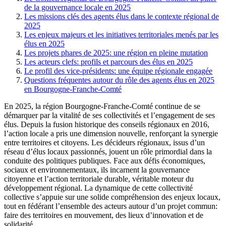
de la gouvernance locale en 2025
Les missions clés des agents élus dans le contexte régional de
2025
Les enjeux majeurs et les initiatives territoriales menés par les
élus en 2025
Les projets phares de 2025: une région en pleine mutation
Les acteurs clefs: profils et parcours des élus en 2025
Le profil des vice-présidents: une équipe régionale engagée
Questions fréquentes autour du rôle des agents élus en 2025
en Bourgogne-Franche-Comté
En 2025, la région Bourgogne-Franche-Comté continue de se
démarquer par la vitalité de ses collectivités et l’engagement de ses
élus. Depuis la fusion historique des conseils régionaux en 2016,
l’action locale a pris une dimension nouvelle, renforçant la synergie
entre territoires et citoyens. Les décideurs régionaux, issus d’un
réseau d’élus locaux passionnés, jouent un rôle primordial dans la
conduite des politiques publiques. Face aux défis économiques,
sociaux et environnementaux, ils incarnent la gouvernance
citoyenne et l’action territoriale durable, véritable moteur du
développement régional. La dynamique de cette collectivité
collective s’appuie sur une solide compréhension des enjeux locaux,
tout en fédérant l’ensemble des acteurs autour d’un projet commun:
faire des territoires en mouvement, des lieux d’innovation et de
solidarité.