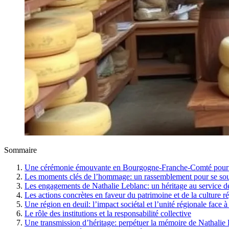
Sommaire
Une cérémonie émouvante en Bourgogne-Franche-Comté pour h
Les moments clés de l’hommage: un rassemblement pour se souv
Les engagements de Nathalie Leblanc: un héritage au service de 
Les actions concrètes en faveur du patrimoine et de la culture r
Une région en deuil: l’impact sociétal et l’unité régionale face à 
Le rôle des institutions et la responsabilité collective
Une transmission d’héritage: perpétuer la mémoire de Nathalie L