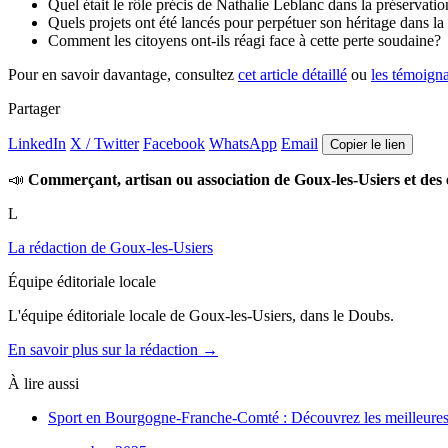
Quel était le rôle précis de Nathalie Leblanc dans la préservati
Quels projets ont été lancés pour perpétuer son héritage dans la
Comment les citoyens ont-ils réagi face à cette perte soudaine?
Pour en savoir davantage, consultez
cet article détaillé
ou
les témoign
Partager
LinkedIn
X / Twitter
Facebook
WhatsApp
Email
Copier le lien
📣
Commerçant, artisan ou association de Goux-les-Usiers et des 
L
La rédaction de Goux-les-Usiers
Équipe éditoriale locale
L'équipe éditoriale locale de Goux-les-Usiers, dans le Doubs.
En savoir plus sur la rédaction →
À lire aussi
Sport en Bourgogne-Franche-Comté : Découvrez les meilleure