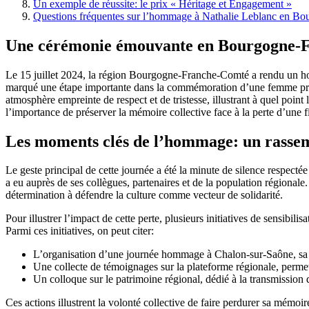
Un exemple de réussite: le prix « Héritage et Engagement »
Questions fréquentes sur l’hommage à Nathalie Leblanc en B
Une cérémonie émouvante en Bourgogne-F
Le 15 juillet 2024, la région Bourgogne-Franche-Comté a rendu un hom
marqué une étape importante dans la commémoration d’une femme profon
atmosphère empreinte de respect et de tristesse, illustrant à quel poi
l’importance de préserver la mémoire collective face à la perte d’un
Les moments clés de l’hommage: un rassem
Le geste principal de cette journée a été la minute de silence respec
a eu auprès de ses collègues, partenaires et de la population régional
détermination à défendre la culture comme vecteur de solidarité.
Pour illustrer l’impact de cette perte, plusieurs initiatives de sensibi
Parmi ces initiatives, on peut citer:
L’organisation d’une journée hommage à Chalon-sur-Saône, sa vill
Une collecte de témoignages sur la plateforme régionale, permet
Un colloque sur le patrimoine régional, dédié à la transmission d
Ces actions illustrent la volonté collective de faire perdurer sa mémoir