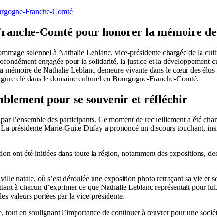
ourgogne-Franche-Comté
ranche-Comté pour honorer la mémoire de 
mage solennel à Nathalie Leblanc, vice-présidente chargée de la cultu
dément engagée pour la solidarité, la justice et la développement cult
nt la mémoire de Nathalie Leblanc demeure vivante dans le cœur des élus
e figure clé dans le domaine culturel en Bourgogne-Franche-Comté.
blement pour se souvenir et réfléchir
tée par l’ensemble des participants. Ce moment de recueillement a été c
e. La présidente Marie-Guite Dufay a prononcé un discours touchant, insi
lisation ont été initiées dans toute la région, notamment des expositions,
e natale, où s’est déroulée une exposition photo retraçant sa vie et ses
tant à chacun d’exprimer ce que Nathalie Leblanc représentait pour lui
es valeurs portées par la vice-présidente.
e, tout en soulignant l’importance de continuer à œuvrer pour une société