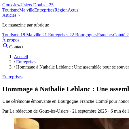
Goux-les-Usiers
Doubs · 25
Tourisme
Ma ville
Entreprises
Région
Actus
Articles
Le magazine par rubrique
Tourisme
18
Ma ville
21
Entreprises
22
Bourgogne-Franche-Comté
2
À propos
Contact
Accueil
/
Entreprises
/
Hommage à Nathalie Leblanc : Une assemblée pour se souven
Entreprises
Hommage à Nathalie Leblanc : Une assemb
Une cérémonie émouvante en Bourgogne-Franche-Comté pour honorer 
Par La rédaction de Goux-les-Usiers · 21 septembre 2025 · 6 min de l