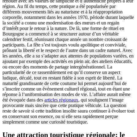
renouer avec les valeurs de simplicité et d’authenticité propres à leur
région. Au fil du temps, cette pratique a été popularisée par
différents mouvements liés au naturisme et à la réappropriation
corporelle, notamment dans les années 1970, période durant laquelle
la société a connu une modernisation des mœurs et un regain
d’intérêt pour le retour à la nature. De là, une forme de rituel en
Bourgogne a commencé à se structurer autour d’un véritable
calendrier festif, réunissant chaque année un nombre croissant de
participants. La fête s’est toujours voulu apolitique et conviviale,
prônant la liberté et le respect de l’autre dans un cadre naturel. Avec
les années, elle a su s’adapter aux attentes de populations variées, en
ajoutant par exemple des activités en plein air, des ateliers éducatifs,
ou encore des moments de partage intergénérationnel. La
particularité de ce rassemblement est qu’il conserve un aspect
ludique, décalé, tout en restant fidèle à son esprit de liberté. La
maturité grandissante de cette coutume lui permet aujourd’hui de
s’inscrire comme un événement culturel régional, tout en étant une
réponse à l’uniformisation des modes de vie. L’affaire aurait même
été évoquée dans des
articles régionaux
, qui soulignent l’image
provocante mais sincère que cette pratique véhicule. La question
reste de savoir si cette tradition insolite saura continuer à évoluer tout
en conservant son essence, ou si elle sera rapidement perçue
simplement comme une curiosité touristique.
Une attraction touristique régionale: le