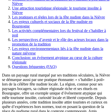
Nièvre
Une attraction touristique régionale: le tourisme insolite à
Nièvre
Les pratiques et règles lors de la fête nudiste dans la Nièvre
Les enjeux culturels et sociaux de la fête nudiste en
Bourgogne
Les activités complémentaires lors du festival de s’habiller à
poil
Les perspectives d’avenir et le rôle des acteurs locaux dans la
promotion de la tradition
Les enjeux environnementaux liés à la fête nudiste dans la
nature niévrese
Conclusion: un événement atypique au cœur de la culture
régionale
Questions fréquentes (FAQ)
Dans un paysage rural marqué par ses traditions séculaires, la Nièvre
se démarque aussi par une pratique étonnante: « s’habiller à poil»
lors de la célèbre fête nudiste locale. La région, connue pour ses
paysages bocagers, sa culture régionale riche et ses rituels en
Bourgogne, offre un exemple unique d’événement atypique qui
mêle tourisme insolite, curiosité locale et liberté corporelle. Depuis
plusieurs années, cette tradition insolite attire touristes et curieux en
quête d’expériences hors normes, tout en posant la question de la
place du nudisme rural dans le contexte contemporain. Amis