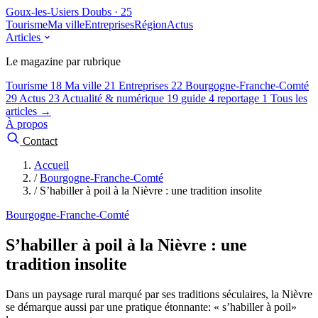
Goux-les-Usiers
Doubs · 25
Tourisme
Ma ville
Entreprises
Région
Actus
Articles
Le magazine par rubrique
Tourisme
18
Ma ville
21
Entreprises
22
Bourgogne-Franche-Comté
29
Actus
23
Actualité & numérique
19
guide
4
reportage
1
Tous les
articles →
À propos
Contact
Accueil
/
Bourgogne-Franche-Comté
/
S’habiller à poil à la Nièvre : une tradition insolite
Bourgogne-Franche-Comté
S’habiller à poil à la Nièvre : une
tradition insolite
Dans un paysage rural marqué par ses traditions séculaires, la Nièvre
se démarque aussi par une pratique étonnante: « s’habiller à poil»