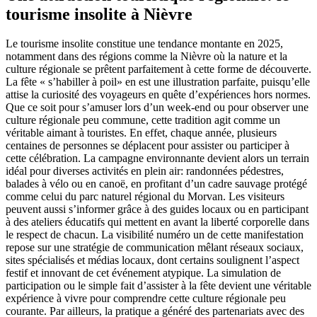
tourisme insolite à Nièvre
Le tourisme insolite constitue une tendance montante en 2025,
notamment dans des régions comme la Nièvre où la nature et la
culture régionale se prêtent parfaitement à cette forme de découverte.
La fête « s’habiller à poil» en est une illustration parfaite, puisqu’elle
attise la curiosité des voyageurs en quête d’expériences hors normes.
Que ce soit pour s’amuser lors d’un week-end ou pour observer une
culture régionale peu commune, cette tradition agit comme un
véritable aimant à touristes. En effet, chaque année, plusieurs
centaines de personnes se déplacent pour assister ou participer à
cette célébration. La campagne environnante devient alors un terrain
idéal pour diverses activités en plein air: randonnées pédestres,
balades à vélo ou en canoë, en profitant d’un cadre sauvage protégé
comme celui du parc naturel régional du Morvan. Les visiteurs
peuvent aussi s’informer grâce à des guides locaux ou en participant
à des ateliers éducatifs qui mettent en avant la liberté corporelle dans
le respect de chacun. La visibilité numéro un de cette manifestation
repose sur une stratégie de communication mêlant réseaux sociaux,
sites spécialisés et médias locaux, dont certains soulignent l’aspect
festif et innovant de cet événement atypique. La simulation de
participation ou le simple fait d’assister à la fête devient une véritable
expérience à vivre pour comprendre cette culture régionale peu
courante. Par ailleurs, la pratique a généré des partenariats avec des