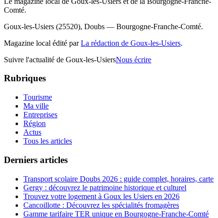
Le magazine local de Goux-les-Usiers et de la Bourgogne-Franche-
Comté.
Goux-les-Usiers (25520), Doubs — Bourgogne-Franche-Comté.
Magazine local édité par
La rédaction de Goux-les-Usiers
.
Suivre l'actualité de Goux-les-Usiers
Nous écrire
Rubriques
Tourisme
Ma ville
Entreprises
Région
Actus
Tous les articles
Derniers articles
Transport scolaire Doubs 2026 : guide complet, horaires, carte
Gergy : découvrez le patrimoine historique et culturel
Trouvez votre logement à Goux les Usiers en 2026
Cancoillotte : Découvrez les spécialités fromagères
Gamme tarifaire TER unique en Bourgogne-Franche-Comté