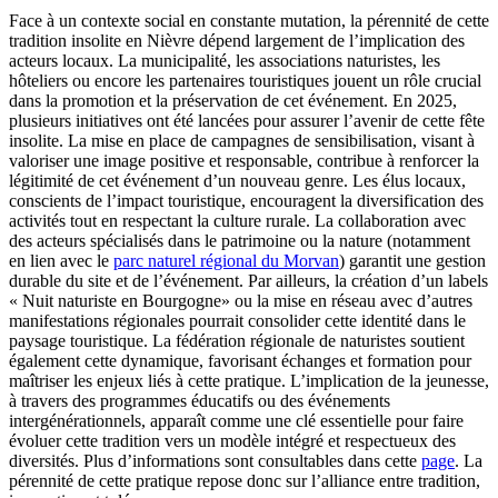
Face à un contexte social en constante mutation, la pérennité de cette
tradition insolite en Nièvre dépend largement de l’implication des
acteurs locaux. La municipalité, les associations naturistes, les
hôteliers ou encore les partenaires touristiques jouent un rôle crucial
dans la promotion et la préservation de cet événement. En 2025,
plusieurs initiatives ont été lancées pour assurer l’avenir de cette fête
insolite. La mise en place de campagnes de sensibilisation, visant à
valoriser une image positive et responsable, contribue à renforcer la
légitimité de cet événement d’un nouveau genre. Les élus locaux,
conscients de l’impact touristique, encouragent la diversification des
activités tout en respectant la culture rurale. La collaboration avec
des acteurs spécialisés dans le patrimoine ou la nature (notamment
en lien avec le
parc naturel régional du Morvan
) garantit une gestion
durable du site et de l’événement. Par ailleurs, la création d’un labels
« Nuit naturiste en Bourgogne» ou la mise en réseau avec d’autres
manifestations régionales pourrait consolider cette identité dans le
paysage touristique. La fédération régionale de naturistes soutient
également cette dynamique, favorisant échanges et formation pour
maîtriser les enjeux liés à cette pratique. L’implication de la jeunesse,
à travers des programmes éducatifs ou des événements
intergénérationnels, apparaît comme une clé essentielle pour faire
évoluer cette tradition vers un modèle intégré et respectueux des
diversités. Plus d’informations sont consultables dans cette
page
. La
pérennité de cette pratique repose donc sur l’alliance entre tradition,